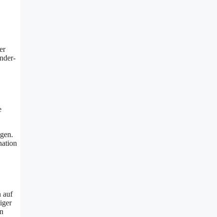
er
nder-
e
ngen.
nation
 auf
iger
en