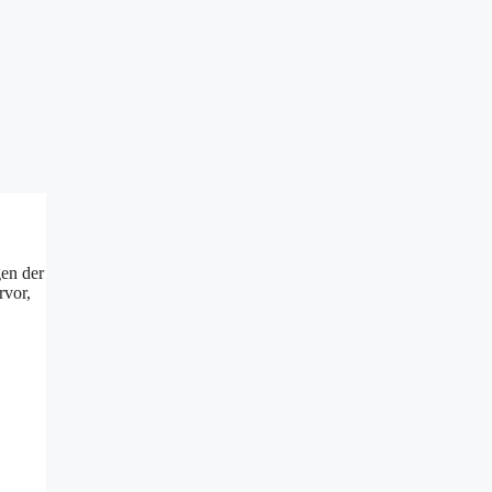
gen der
rvor,