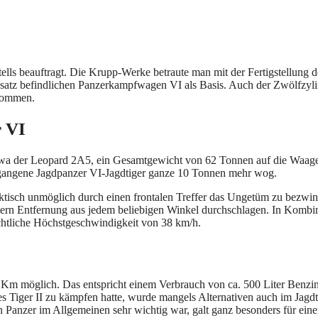
ls beauftragt. Die Krupp-Werke betraute man mit der Fertigstellung d
nsatz befindlichen Panzerkampfwagen VI als Basis. Auch der Zwölfzyli
nommen.
 VI
etwa der Leopard 2A5, ein Gesamtgewicht von 62 Tonnen auf die Waag
gegangene Jagdpanzer VI-Jagdtiger ganze 10 Tonnen mehr wog.
aktisch unmöglich durch einen frontalen Treffer das Ungetüm zu bezwi
ern Entfernung aus jedem beliebigen Winkel durchschlagen. In Kombi
achtliche Höchstgeschwindigkeit von 38 km/h.
Km möglich. Das entspricht einem Verbrauch von ca. 500 Liter Benzin
iger II zu kämpfen hatte, wurde mangels Alternativen auch im Jagdt
n Panzer im Allgemeinen sehr wichtig war, galt ganz besonders für ein