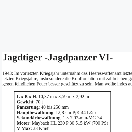
Jagdtiger -Jagdpanzer VI-
1943: Im vorletzten Kriegsjahr unternahm das Heereswaffenamt letzt
letzten Kriegsjahre, insbesondere die Konfrontation mit zahlreichen 
gegen feindlichen Feuer besser geschützt zu sein. Man wollte indes 
L x B x H
: 10,37 m x 3,59 m x 2,92 m
Gewicht
: 70 t
Panzerung
: 40 bis 250 mm
Hauptbewaffnung
: 12,8-cm-PjK 44 L/55
Sekundärbewaffnung
: 1 × 7,92-mm-MG 34
Motor
: Maybach HL 230 P 30 515 kW (700 PS)
V-Max
: 38 Km/h