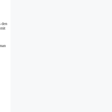
s den
 mit
 man