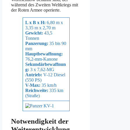
während des Zweiten Weltkriegs mit
der Roten Armee operierte.
L x B x H:
6,80 m x
3,35 m x 2,70 m
Gewicht:
43,5
Tonnen
Panzerung:
35 bis 90
mm
Hauptbewaffnung:
76,2-mm-Kanone
Sekundärbewaffnun
g:
3 x 7,62-MG
Antrieb:
V-12 Diesel
(550 PS)
V-Max:
35 km/h
Reichweite:
335 km
(Straße)
Notwendigkeit der
Weiterentwicklung