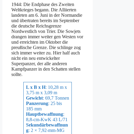
1944: Die Endphase des Zweiten
Weltkrieges begann. Die Alliierten
landeten am 6. Juni in der Normandie
und übertraten bereits im September
die deutsche Reichsgrenze
Nordwestlich von Trier. Die Sowjets
drangen immer weiter gen Westen vor
und erreichten im Oktober die
preußische Grenze. Die schlinge zog
sich immer weiter zu. Hier half auch
nicht ein neu entwickelter
Superpanzer, der alle anderen
Kampfpanzer in den Schatten stellen
sollte.
L x B x H
: 10,28 m x
3,75 m x 3,09 m
Gewicht
: 69,7 Tonnen
Panzerung
: 25 bis
185 mm
Hauptbewaffnung
:
8,8-cm-KwK 43 L/71
Sekundärbewaffnun
g
: 2 × 7,92-mm-MG