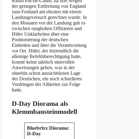
Raum Pas-de-Calais, da dort wegen
der geringen Entfernung von England
zum Festland am ehesten mit einem
Landungsversuch gerechnet wurde. In
den Monaten vor der Landung gab es
zwischen ranghohen Offizieren und
Hitler Unklarheiten über eine
Positionierung der deutschen
Einheiten und über die Verantwortung
vor Ort. Hitler, der letztendlich die
alleinige Befehlsberechtigung hatte,
konnte keine taktisch sinnvollen
Anweisungen geben, was in der
ohnehin schon aussichtslosen Lage
der Deutschen, ein noch schnelleres
Vordringen der Alliierten zur Folge
hatte.
D-Day Diorama als
Klemmbausteinmodell
Bluebrixx Diorama:
D-Day