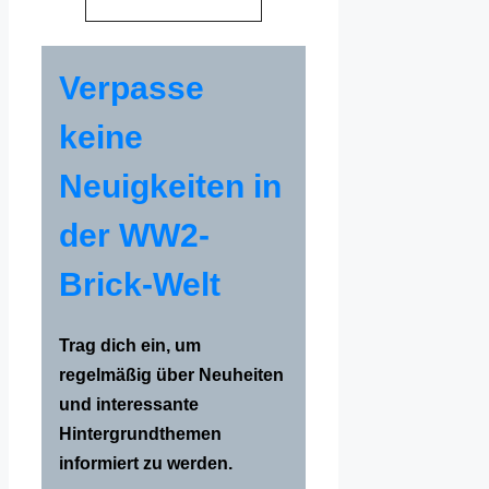
Verpasse
keine
Neuigkeiten in
der WW2-
Brick-Welt
Trag dich ein, um
regelmäßig über Neuheiten
und interessante
Hintergrundthemen
informiert zu werden.