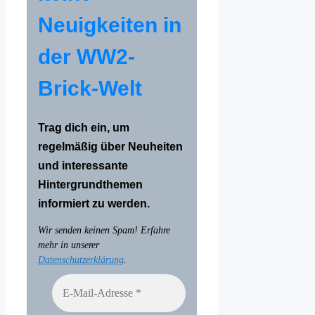
Neuigkeiten in
der WW2-
Brick-Welt
Trag dich ein, um
regelmäßig über Neuheiten
und interessante
Hintergrundthemen
informiert zu werden.
Wir senden keinen Spam! Erfahre
mehr in unserer
Datenschutzerklärung
.