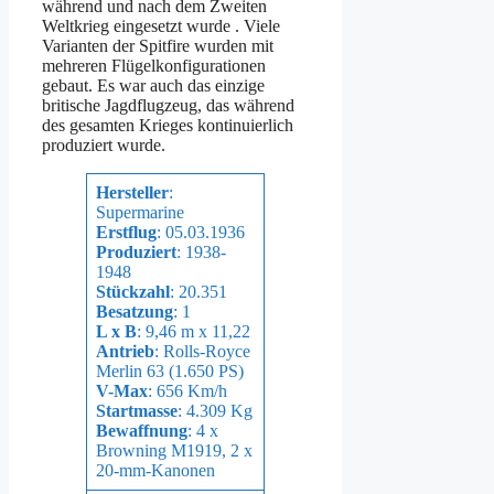
während und nach dem Zweiten
Weltkrieg eingesetzt wurde . Viele
Varianten der Spitfire wurden mit
mehreren Flügelkonfigurationen
gebaut. Es war auch das einzige
britische Jagdflugzeug, das während
des gesamten Krieges kontinuierlich
produziert wurde.
Hersteller
:
Supermarine
Erstflug
: 05.03.1936
Produziert
: 1938-
1948
Stückzahl
: 20.351
Besatzung
: 1
L x B
: 9,46 m x 11,22
Antrieb
: Rolls-Royce
Merlin 63 (1.650 PS)
V-Max
: 656 Km/h
Startmasse
: 4.309 Kg
Bewaffnung
: 4 x
Browning M1919, 2 x
20-mm-Kanonen