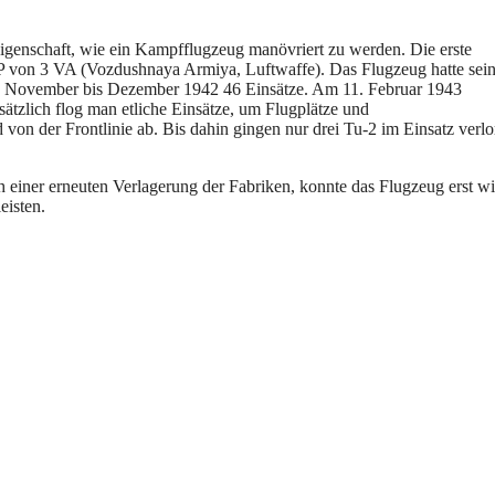
genschaft, wie ein Kampfflugzeug manövriert zu werden. Die erste
AP von 3 VA (Vozdushnaya Armiya, Luftwaffe). Das Flugzeug hatte sei
on November bis Dezember 1942 46 Einsätze. Am 11. Februar 1943
ätzlich flog man etliche Einsätze, um Flugplätze und
n der Frontlinie ab. Bis dahin gingen nur drei Tu-2 im Einsatz verlo
h einer erneuten Verlagerung der Fabriken, konnte das Flugzeug erst w
eisten.