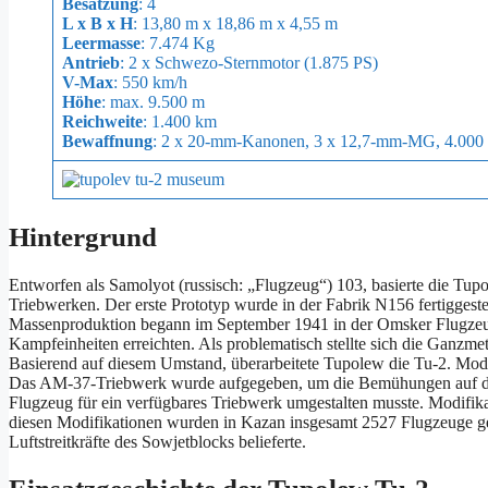
Besatzung
: 4
L x B x H
: 13,80 m x 18,86 m x 4,55 m
Leermasse
: 7.474 Kg
Antrieb
: 2 x Schwezo-Sternmotor (1.875 PS)
V-Max
: 550 km/h
Höhe
: max. 9.500 m
Reichweite
: 1.400 km
Bewaffnung
: 2 x 20-mm-Kanonen, 3 x 12,7-mm-MG, 4.000
Hintergrund
Entworfen als Samolyot (russisch: „Flugzeug“) 103, basierte die Tup
Triebwerken. Der erste Prototyp wurde in der Fabrik N156 fertiggestel
Massenproduktion begann im September 1941 in der Omsker Flugzeu
Kampfeinheiten erreichten. Als problematisch stellte sich die Ganzme
Basierend auf diesem Umstand, überarbeitete Tupolew die Tu-2. M
Das AM-37-Triebwerk wurde aufgegeben, um die Bemühungen auf das 
Flugzeug für ein verfügbares Triebwerk umgestalten musste. Modifi
diesen Modifikationen wurden in Kazan insgesamt 2527 Flugzeuge g
Luftstreitkräfte des Sowjetblocks belieferte.