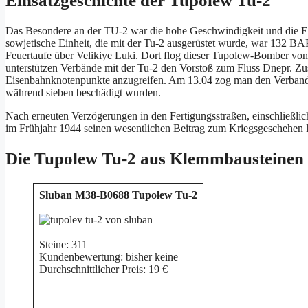
Einsatzgeschichte der Tupolew Tu-2
Das Besondere an der TU-2 war die hohe Geschwindigkeit und die Ei
sowjetische Einheit, die mit der Tu-2 ausgerüstet wurde, war 132 B
Feuertaufe über Velikiye Luki. Dort flog dieser Tupolew-Bomber v
unterstützen Verbände mit der Tu-2 den Vorstoß zum Fluss Dnepr. Zus
Eisenbahnknotenpunkte anzugreifen. Am 13.04 zog man den Verband vo
während sieben beschädigt wurden.
Nach erneuten Verzögerungen in den Fertigungsstraßen, einschließlic
im Frühjahr 1944 seinen wesentlichen Beitrag zum Kriegsgeschehen l
Die Tupolew Tu-2 aus Klemmbausteinen
Sluban M38-B0688 Tupolew Tu-2
Steine: 311
Kundenbewertung: bisher keine
Durchschnittlicher Preis: 19 €