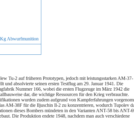
 Kg Abwurfmunition
olew Tu-2 auf früheren Prototypen, jedoch mit leistungsstarken AM-37-
lt und absolvierte seinen ersten Testflug am 29. Januar 1941. Die
gfabrik Nummer 166, wobei die ersten Flugzeuge im März 1942 die
tallbauweise dar, die wichtige Ressourcen für den Krieg verbrauchte.
odifikationen wurden zudem aufgrund von Kampferfahrungen vorgeno
AM-38F für die Iljuschin Il-2 zu konzentrieren, wodurch Tupolev d
kationen dieses Bombers mündeten in den Varianten ANT-58 bis ANT-6
ebaut. Die Produktion endete 1948, nachdem man auch verschiedene