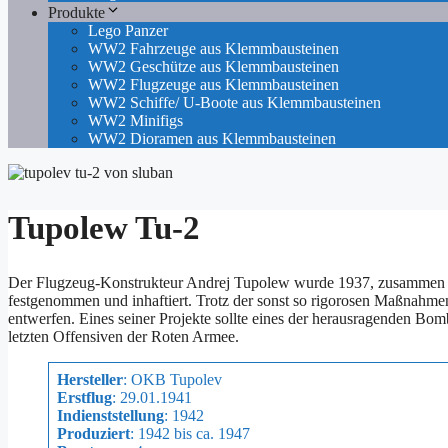
Produkte
Lego Panzer
WW2 Fahrzeuge aus Klemmbausteinen
WW2 Geschütze aus Klemmbausteinen
WW2 Flugzeuge aus Klemmbausteinen
WW2 Schiffe/ U-Boote aus Klemmbausteinen
WW2 Minifigs
WW2 Dioramen aus Klemmbausteinen
Tupolew Tu-2
Der Flugzeug-Konstrukteur Andrej Tupolew wurde 1937, zusammen mit
festgenommen und inhaftiert. Trotz der sonst so rigorosen Maßnahme
entwerfen. Eines seiner Projekte sollte eines der herausragenden Bom
letzten Offensiven der Roten Armee.
Hersteller
: OKB Tupolev
Erstflug
: 29.01.1941
Indienststellung
: 1942
Produziert
: 1942 bis ca. 1947