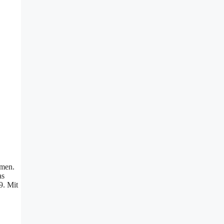
mmen.
as
9. Mit