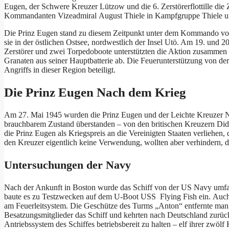
Eugen, der Schwere Kreuzer Lützow und die 6. Zerstörerflottille die
Kommandanten Vizeadmiral August Thiele in Kampfgruppe Thiele 
Die Prinz Eugen stand zu diesem Zeitpunkt unter dem Kommando von 
sie in der östlichen Ostsee, nordwestlich der Insel Utö. Am 19. und 
Zerstörer und zwei Torpedoboote unterstützten die Aktion zusammen
Granaten aus seiner Hauptbatterie ab. Die Feuerunterstützung von d
Angriffs in dieser Region beteiligt.
Die Prinz Eugen Nach dem Krieg
Am 27. Mai 1945 wurden die Prinz Eugen und der Leichte Kreuzer Nü
brauchbarem Zustand überstanden – von den britischen Kreuzern Di
die Prinz Eugen als Kriegspreis an die Vereinigten Staaten verliehen,
den Kreuzer eigentlich keine Verwendung, wollten aber verhindern, 
Untersuchungen der Navy
Nach der Ankunft in Boston wurde das Schiff von der US Navy umfas
baute es zu Testzwecken auf dem U-Boot USS Flying Fish ein. Auch 
am Feuerleitsystem. Die Geschütze des Turms „Anton“ entfernte man 
Besatzungsmitglieder das Schiff und kehrten nach Deutschland zurüc
Antriebssystem des Schiffes betriebsbereit zu halten – elf ihrer zwö