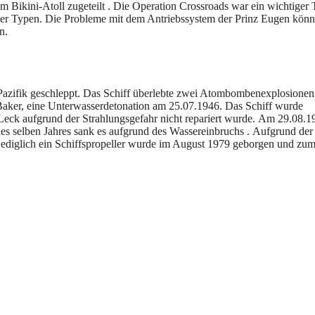
m Bikini-Atoll zugeteilt . Die Operation Crossroads war ein wichtiger 
er Typen. Die Probleme mit dem Antriebssystem der Prinz Eugen könn
n.
azifik geschleppt. Das Schiff überlebte zwei Atombombenexplosionen 
Baker, eine Unterwasserdetonation am 25.07.1946. Das Schiff wurde
 Leck aufgrund der Strahlungsgefahr nicht repariert wurde. Am 29.08.1
es selben Jahres sank es aufgrund des Wassereinbruchs . Aufgrund der
Lediglich ein Schiffspropeller wurde im August 1979 geborgen und zu