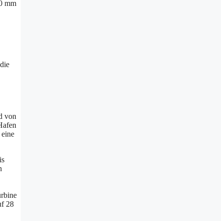
50 mm
die
d von
 Hafen
 eine
is
n
urbine
uf 28