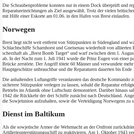
Die Schraubenprobleme konnten nur in einem Dock überprüft und rep
Reparatureinrichtungen als Ziel ausgewählt. Trotz der vielen britisc
mit Hilfe einer Eskorte am 01.06. in den Hafen von Brest einlaufen.
Norwegen
Brest liegt nicht weit entfernt von Stützpunkten in Südengland und w
Schlachtschiffe Scharnhorst und Gneisenau wiederholt von alliierten 
scherzhaft als „Brest Bomb Target“ und warf zwischen dem 1. Aug
ab. In der Nacht zum 1. Juli 1941 wurde die Prinz Eugen von einer p
Brücke zerstörte. Der Angriff tötete 60 Männer und verwundete mehr 
Hauptgeschütze unbrauchbar und die Reparaturen dauerten bis Ende 
Die anhaltenden Luftangriffe veranlassten das deutsche Kommando zu
sicherere Stützpunkte verlegen zu lassen, sobald die Reparatur erfolg
Betriebs im Atlantik ohne Luftschutz demonstriert. Darüber hinaus s
1942 die Rückkehr der drei Schiffe zunächst nach Deutschland. Anged
die Sowjetunion aufzuhalten, sowie die Verteidigung Norwegens zu s
Dienst im Baltikum
Als die sowjetische Armee die Wehrmacht an der Ostfront zurückdrän
Artillerieunterstützungsschiff zu reaktivieren. Am 1. Oktober 1943 ve