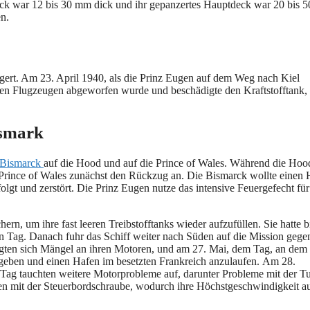
eck war 12 bis 30 mm dick und ihr gepanzertes Hauptdeck war 20 bis 
n.
gert. Am 23. April 1940, als die Prinz Eugen auf dem Weg nach Kiel
chen Flugzeugen abgeworfen wurde und beschädigte den Kraftstofftank, 
ismark
Bismarck
auf die Hood und auf die Prince of Wales. Während die Hoo
ie Prince of Wales zunächst den Rückzug an. Die Bismarck wollte einen
olgt und zerstört. Die Prinz Eugen nutze das intensive Feuergefecht für
rn, um ihre fast leeren Treibstofftanks wieder aufzufüllen. Sie hatte b
en Tag. Danach fuhr das Schiff weiter nach Süden auf die Mission gege
eigten sich Mängel an ihren Motoren, und am 27. Mai, dem Tag, an dem
ugeben und einen Hafen im besetzten Frankreich anzulaufen. Am 28.
ag tauchten weitere Motorprobleme auf, darunter Probleme mit der T
n mit der Steuerbordschraube, wodurch ihre Höchstgeschwindigkeit a