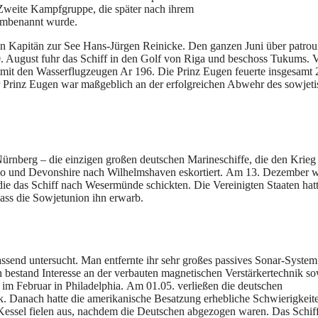
 Zweite Kampfgruppe, die später nach ihrem
umbenannt wurde.
Kapitän zur See Hans-Jürgen Reinicke. Den ganzen Juni über patrouil
20. August fuhr das Schiff in den Golf von Riga und beschoss Tukums. V
 mit den Wasserflugzeugen Ar 196.
Die Prinz Eugen feuerte insgesamt
er Prinz Eugen war maßgeblich an der erfolgreichen Abwehr des sowjet
rnberg – die einzigen großen deutschen Marineschiffe, die den Krieg 
do und Devonshire nach Wilhelmshaven eskortiert. Am 13. Dezember 
 die das Schiff nach Wesermünde schickten. Die Vereinigten Staaten hatt
dass die Sowjetunion ihn erwarb.
send untersucht. Man entfernte ihr sehr großes passives Sonar-Syste
bestand Interesse an der verbauten magnetischen Verstärkertechnik so
im Februar in Philadelphia. Am 01.05. verließen die deutschen
k. Danach hatte die amerikanische Besatzung erhebliche Schwierigkeite
lf Kessel fielen aus, nachdem die Deutschen abgezogen waren. Das Schif