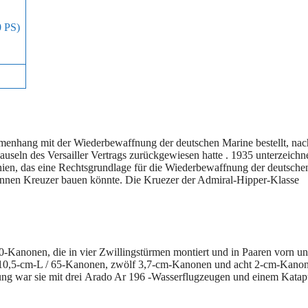
0 PS)
enhang mit der Wiederbewaffnung der deutschen Marine bestellt, na
ln des Versailler Vertrags zurückgewiesen hatte . 1935 unterzeichn
ien, das eine Rechtsgrundlage für die Wiederbewaffnung der deutsche
Tonnen Kreuzer bauen könnte. Die Kruezer der Admiral-Hipper-Klasse
-Kanonen, die in vier Zwillingstürmen montiert und in Paaren vorn u
lf 10,5-cm-L / 65-Kanonen, zwölf 3,7-cm-Kanonen und acht 2-cm-Kano
ung war sie mit drei Arado Ar 196 -Wasserflugzeugen und einem Katap