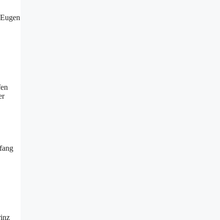
z Eugen
fen
er
nfang
rinz