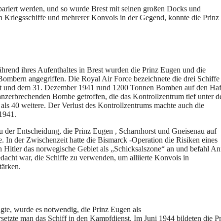
ariert werden, und so wurde Brest mit seinen großen Docks und
hen Kriegsschiffe und mehrerer Konvois in der Gegend, konnte die Prin
ährend ihres Aufenthaltes in Brest wurden die Prinz Eugen und die
Bombern angegriffen. Die Royal Air Force bezeichnete die drei Schiffe
ust und dem 31. Dezember 1941 rund 1200 Tonnen Bomben auf den Ha
anzerbrechenden Bombe getroffen, die das Kontrollzentrum tief unter d
als 40 weitere. Der Verlust des Kontrollzentrums machte auch die
1941.
 der Entscheidung, die Prinz Eugen , Scharnhorst und Gneisenau auf
te. In der Zwischenzeit hatte die Bismarck -Operation die Risiken eines
ah Hitler das norwegische Gebiet als „Schicksalszone“ an und befahl A
acht war, die Schiffe zu verwenden, um alliierte Konvois in
tärken.
gte, wurde es notwendig, die Prinz Eugen als
rsetzte man das Schiff in den Kampfdienst. Im Juni 1944 bildeten die P