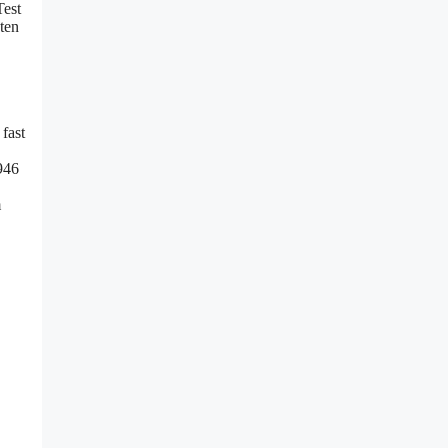
Test
ten
fast
946
m