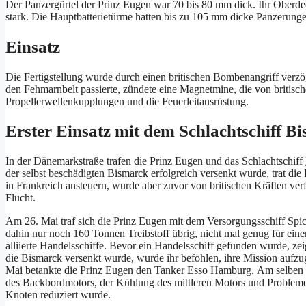
Der Panzergürtel der Prinz Eugen
war 70 bis 80 mm dick. Ihr Oberd
stark. Die Hauptbatterietürme hatten bis zu 105 mm dicke Panzerunge
Einsatz
Die Fertigstellung wurde durch einen britischen Bombenangriff verzö
den Fehmarnbelt passierte, zündete eine Magnetmine, die von britis
Propellerwellenkupplungen und die Feuerleitausrüstung.
Erster Einsatz mit dem Schlachtschiff B
In der Dänemarkstraße trafen die Prinz Eugen und das Schlachtschiff
der selbst beschädigten Bismarck erfolgreich versenkt wurde, trat d
in Frankreich ansteuern, wurde aber zuvor von britischen Kräften verf
Flucht.
Am 26. Mai traf sich die Prinz Eugen mit dem Versorgungsschiff Spiche
dahin nur noch 160 Tonnen Treibstoff übrig, nicht mal genug für ein
alliierte Handelsschiffe. Bevor ein Handelsschiff gefunden wurde, z
die Bismarck versenkt wurde, wurde ihr befohlen, ihre Mission aufz
Mai betankte die Prinz Eugen den Tanker Esso Hamburg. Am selben T
des Backbordmotors, der Kühlung des mittleren Motors und Probleme
Knoten reduziert wurde.