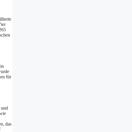
lierte
ier
 265
ischen
in
wurde
en für
m und
wie
n, das
f