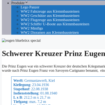
Produkte
Lego Panzer
WW2 Fahrzeuge aus Klemmbausteinen
WW2 Geschütze aus Klemmbausteinen
WW2 Flugzeuge aus Klemmbausteinen
WW2 Schiffe/ U-Boote aus Klemmbausteinen
WW2 Minifigs
WW2 Dioramen aus Klemmbausteinen
Schwerer Kreuzer Prinz Euge
Die Prinz Eugen war ein schwerer Kreuzer der deutschen Kriegsmarine
wurde nach Prinz Eugen Franz von Savoyen-Carignano benannt, einer
Werft
: Germaniawerft, Kiel
Kiellegung
: 23.04.1936
Stapellauf
: 22.08.1938
Indienststellung
: 01.08.1940
L x B
: 212,5 m x 21,7 m
Tiefgang
: max. 7,2 m