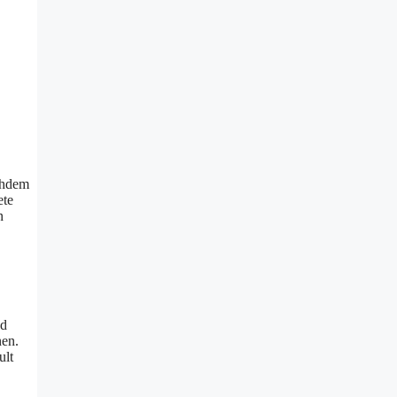
chdem
ete
n
nd
nen.
ult