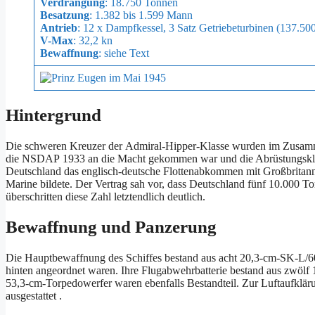
Verdrängung
: 18.750 Tonnen
Besatzung
: 1.382 bis 1.599 Mann
Antrieb
: 12 x Dampfkessel, 3 Satz Getriebeturbinen (137.50
V-Max
: 32,2 kn
Bewaffnung
: siehe Text
Hintergrund
Die schweren Kreuzer der Admiral-Hipper-Klasse wurden im Zusamm
die NSDAP 1933 an die Macht gekommen war und die Abrüstungsklause
Deutschland das englisch-deutsche Flottenabkommen mit Großbritann
Marine bildete. Der Vertrag sah vor, dass Deutschland fünf 10.000 
überschritten diese Zahl letztendlich deutlich.
Bewaffnung und Panzerung
Die Hauptbewaffnung des Schiffes bestand aus acht 20,3-cm-SK-L/60
hinten angeordnet waren. Ihre Flugabwehrbatterie bestand aus zwö
53,3-cm-Torpedowerfer waren ebenfalls Bestandteil. Zur Luftaufklär
ausgestattet .