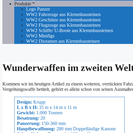
Produkte
Lego Panzer
WW2 Fahrzeuge aus Klemmbausteinen
WW2 Geschütze aus Klemmbausteinen
WW2 Flugzeuge aus Klemmbausteinen
WW2 Schiffe/ U-Boote aus Klemmbausteinen
WW2 Minifigs
WW2 Dioramen aus Klemmbausteinen
Wunderwaffen im zweiten Welt
Kommen wir im heutigen Artikel zu einem weiteren, verrückten Fahr
Vergeltungswaffe betitelt, gehört es allein schon von seinen Ausmaßen
Design:
Krupp
L x B x H:
35 m x 14 m x 11 m
Gewicht:
1.000 Tonnen
Besatzung:
20
Panzerung:
150-360 mm
Hauptbewaffnung:
280 mm Doppelläufige Kanone