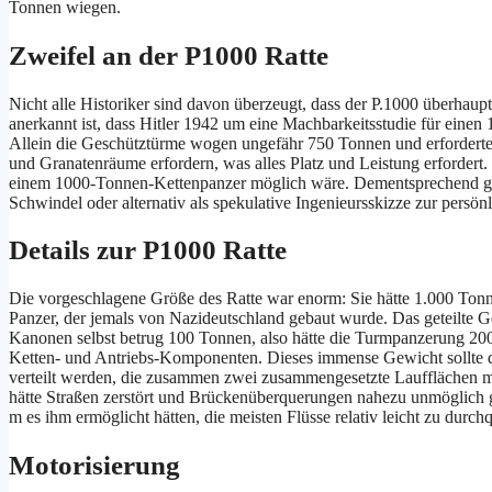
Tonnen wiegen.
Zweifel an der P1000 Ratte
Nicht alle Historiker sind davon überzeugt, dass der P.1000 überha
anerkannt ist, dass Hitler 1942 um eine Machbarkeitsstudie für einen 
Allein die Geschütztürme wogen ungefähr 750 Tonnen und erforderte
und Granatenräume erfordern, was alles Platz und Leistung erfordert
einem 1000-Tonnen-Kettenpanzer möglich wäre. Dementsprechend gla
Schwindel oder alternativ als spekulative Ingenieursskizze zur persön
Details zur P1000 Ratte
Die vorgeschlagene Größe des Ratte war enorm: Sie hätte 1.000 Tonn
Panzer, der jemals von Nazideutschland gebaut wurde. Das geteilte
Kanonen selbst betrug 100 Tonnen, also hätte die Turmpanzerung
Ketten- und Antriebs-Komponenten. Dieses immense Gewicht sollte d
verteilt werden, die zusammen zwei zusammengesetzte Laufflächen mi
hätte Straßen zerstört und Brückenüberquerungen nahezu unmöglich g
m es ihm ermöglicht hätten, die meisten Flüsse relativ leicht zu du
Motorisierung