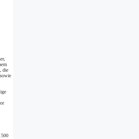
er,
inem
, die
 sowie
ige
or
 1500