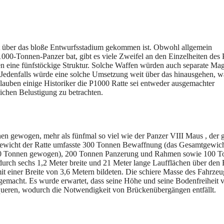
upt über das bloße Entwurfsstadium gekommen ist. Obwohl allgemein
1000-Tonnen-Panzer bat, gibt es viele Zweifel an den Einzelheiten des 
n eine fünfstöckige Struktur. Solche Waffen würden auch separate Ma
. Jedenfalls würde eine solche Umsetzung weit über das hinausgehen, w
uben einige Historiker die P1000 Ratte sei entweder ausgemachter
lichen Belustigung zu betrachten.
en gewogen, mehr als fünfmal so viel wie der Panzer VIII Maus , der 
 Gewicht der Ratte umfasste 300 Tonnen Bewaffnung (das Gesamtgewich
 200 Tonnen gewogen), 200 Tonnen Panzerung und Rahmen sowie 100 
urch sechs 1,2 Meter breite und 21 Meter lange Laufflächen über den
t einer Breite von 3,6 Metern bildeten. Die schiere Masse des Fahrzeu
emacht. Es wurde erwartet, dass seine Höhe und seine Bodenfreiheit 
rchqueren, wodurch die Notwendigkeit von Brückenübergängen entfällt.