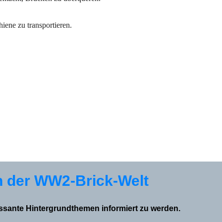
iene zu transportieren.
n der WW2-Brick-Welt
essante Hintergrundthemen informiert zu werden.