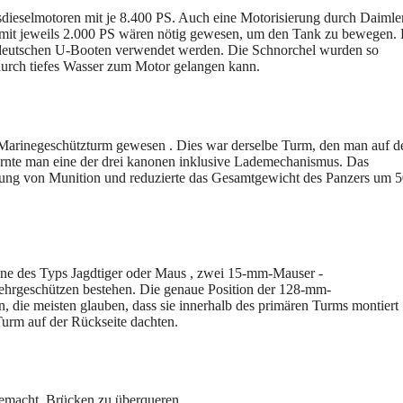
ieselmotoren mit je 8.400 PS. Auch eine Motorisierung durch Daiml
mit jeweils 2.000 PS wären nötig gewesen, um den Tank zu bewegen. 
i deutschen U-Booten verwendet werden. Die Schnorchel wurden so
durch tiefes Wasser zum Motor gelangen kann.
Marinegeschützturm gewesen . Dies war derselbe Turm, den man auf 
ernte man eine der drei kanonen inklusive Lademechanismus. Das
ngung von Munition und reduzierte das Gesamtgewicht des Panzers um 
ne des Typs Jagdtiger oder Maus , zwei 15-mm-Mauser -
rgeschützen bestehen. Die genaue Position der 128-mm-
n, die meisten glauben, dass sie innerhalb des primären Turms montiert
urm auf der Rückseite dachten.
emacht, Brücken zu überqueren.