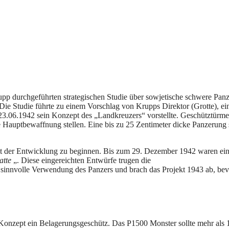
pp durchgeführten strategischen Studie über sowjetische schwere Panz
Die Studie führte zu einem Vorschlag von Krupps Direktor (Grotte), e
23.06.1942 sein Konzept des „Landkreuzers“ vorstellte. Geschütztürme
ie Hauptbewaffnung stellen. Eine bis zu 25 Zentimeter dicke Panzerung
mit der Entwicklung zu beginnen. Bis zum 29. Dezember 1942 waren ein
atte
„. Diese eingereichten Entwürfe trugen die
e sinnvolle Verwendung des Panzers und brach das Projekt 1943 ab, bev
s Konzept ein Belagerungsgeschütz. Das P1500 Monster sollte mehr als