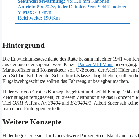
Sekundärbewaffnung:
4 x 128 mm Kanonen
Antrieb:
8 x 20-Zylinder Daimler-Benz Schiffsmotoren
V-Max:
40 km/h
Reichweite:
190 Km
Hintergrund
Die Entwicklungsgeschichte des Ratte begann mit einer 1941 von Kru
aus der auch der superschwere Panzer
Panzer VIII Maus
hervorging. 
Marineoffizier und Konstrukteur von U-Booten, der Adolf Hitler am 
von Schlachtschiffen der Scharnhorst-Klasse übrig blieben, sollten d
Flugabwehrgeschütze sollten das Fahrzeug unbesiegbar machen.
Hitler war von Grottes Konzept begeistert und befahl Krupp, 1942 
Zeichnungen fertiggestellt, zu diesem Zeitpunkt hieß das Konzept “
R
Titel
OKH
Auftrag
Nr. 30404
und
E-30404/1
. Albert Speer sah kein
man einen Prototypen erstellte.
Weitere Konzepte
Hitler begeisterte sich für Überschwere Panzer. So entstand auch da