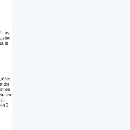
Plans.
gazine
as in
größte
t der
Tonnen
 Boden
gs
von 2