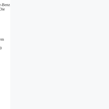
er-Benz
Die
dem
50