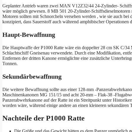
Geplanter Antrieb waren zwei MAN V12Z32/44 24-Zylinder- Schiffsd
wäre möglich gewesen. 8 MB 501 20-Zylinder-Schiffsdieselmotoren 
Motoren sollten mit Schnorcheln versehen werden , wie sie auch be
konzipiert, dass Sauerstoff auch während amphibischer Operationen 
Haupt-Bewaffnung
Die Hauptwaffe der P1000 Ratte wäre ein doppelter 28 cm SK C/34 
Schlachtschiff Gneisenau verwendete. Durch eine Modifikation, entf
Entfernen der dritten Kanone ermöglichte eine zusätzliche Unterbri
Tonnen.
Sekundärbewaffnung
Die weitere Bewaffnung sollte aus einer 128-mm -Panzerabwehrkano
Maschinenkanonen MG 151/15 und acht 20-mm – Flak-38 -Flugabweh
Panzerabwehrkanone auf der Ratte ist ein Streitpunkt unter Historiker
worden wäre, während einige andere an einen kleineren sekundären T
Nachteile der P1000 Ratte
Die Größe und das Gewicht hätten es dem Panzer unmöglich g